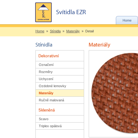
Home
Home
»
Stínidla
»
Materiály
» Detail
Označení
Rozměry
Uchycení
Ozdobné lemovky
Materiály
Ručně malovaná
Scavo
Triplex opálová